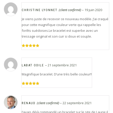
(client confirmé)
–
19 juin 2020
CHRISTINE LYONNET
Je viens juste de recevoir ce nouveau modèle. J’ai craqué
pour cette magnifique couleur verte qui rappelle les
forêts suédoises.Le bracelet est superbe avec un
tressage original et son cuir si doux et souple.
Note
5
sur
5
–
21 septembre 2021
LABAT ODILE
Magnifique bracelet. D’une très belle couleur!!
Note
5
sur
5
(client confirmé)
–
22 septembre 2021
RENAUD
J’avais déjà commandé un bracelet sur le site de Laurie il