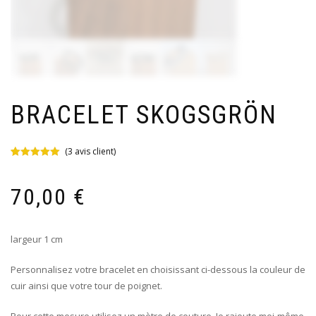
BRACELET SKOGSGRÖN
(
3
avis client)
Noté
3
5.00
sur 5 basé
sur
70,00
€
notations
client
largeur 1 cm
Personnalisez votre bracelet en choisissant ci-dessous la couleur de
cuir ainsi que votre tour de poignet.