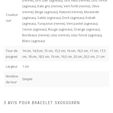
(renne), Gris clair (agneau), Gris bleu (renne), Gris foncé
(agneau), Kaki gris (renne), Vert forêt (renne), Olive
(renne), Beige (agneau), Naturel (renne), Moutarde
Couleur
(agneau), Sable (agneau), Doré (agneau), Kobalt
cuir
(agneau), Turquoise (renne), Vert pastel (agneau),
Cerise (agneau), Rouge (agneau), Orange (agneau),
Bordeaux (renne), Lilas (renne), Lilas foncé (agneau),
Blanc (agneau)
Tour de
14 cm, 14,5cm, 15 cm, 15,5 cm, 16 cm, 16,5 cm, 17 cm, 17,5
poignet
cm, 18 cm, 18,5 cm, 19 cm, 19,5 cm, 20 cm, 20,5 cm, 21 cm
Largeur
1 cm
Nombre
Simple
de tour
3 AVIS POUR
BRACELET SKOGSGRÖN