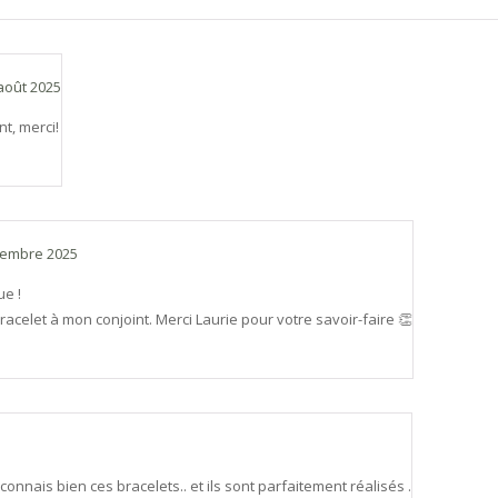
août 2025
nt, merci!
cembre 2025
ue !
bracelet à mon conjoint. Merci Laurie pour votre savoir-faire 👏
e connais bien ces bracelets.. et ils sont parfaitement réalisés .