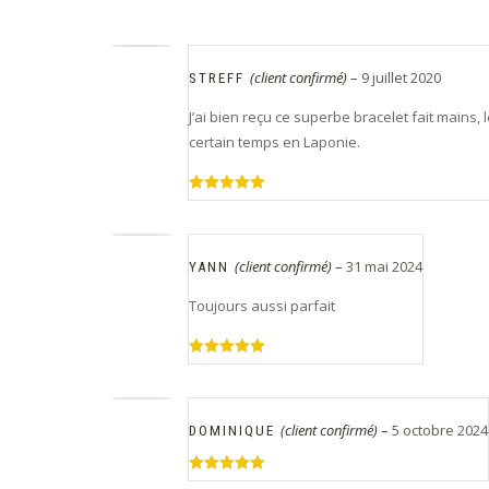
(client confirmé)
–
9 juillet 2020
STREFF
J’ai bien reçu ce superbe bracelet fait mains,
certain temps en Laponie.
Note
5
sur
5
(client confirmé)
–
31 mai 2024
YANN
Toujours aussi parfait
Note
5
sur
5
(client confirmé)
–
5 octobre 2024
DOMINIQUE
Note
5
sur