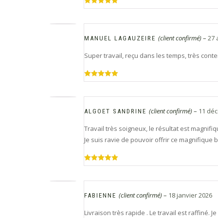
Note
5
sur
5
(client confirmé)
–
27 
MANUEL LAGAUZEIRE
Super travail, reçu dans les temps, très conte
Note
5
sur
5
(client confirmé)
–
11 dé
ALGOET SANDRINE
Travail très soigneux, le résultat est magnifiq
Je suis ravie de pouvoir offrir ce magnifique 
Note
5
sur
5
(client confirmé)
–
18 janvier 2026
FABIENNE
Livraison très rapide . Le travail est raffiné. J