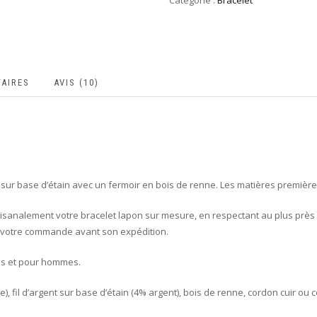
Catégorie :
Bracelet
AIRES
AVIS (10)
nt sur base d’étain avec un fermoir en bois de renne. Les matières premiè
tisanalement votre bracelet lapon sur mesure, en respectant au plus près 
de votre commande avant son expédition.
es et pour hommes.
, fil d’argent sur base d’étain (4% argent), bois de renne, cordon cuir ou c