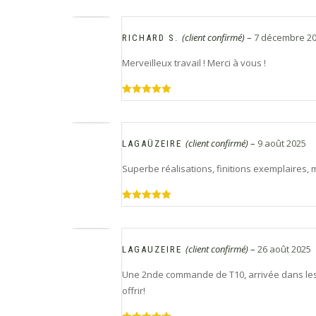
5
(client confirmé)
–
7 décembre 2
RICHARD S.
Merveilleux travail ! Merci à vous !
Note
5
sur
5
(client confirmé)
–
9 août 2025
LAGAÜZEIRE
Superbe réalisations, finitions exemplaires, m
Note
5
sur
5
(client confirmé)
–
26 août 2025
LAGAUZEIRE
Une 2nde commande de T10, arrivée dans les 
offrir!