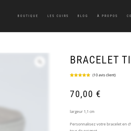
BOUTIQUE
LES CUIRS
BLOG
À PROPOS
C
BRACELET T
(
10
avis client)
Noté
10
5.00
sur 5 basé
sur
70,00
€
notations
client
largeur 1,1 cm
Personnalisez votre bracelet en ch
tour de poignet.