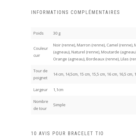
INFORMATIONS COMPLÉMENTAIRES
Poids
30 g
Noir (renne), Marron (renne), Camel (renne), Ma
Couleur
(agneau), Naturel (renne), Moutarde (agneau)
cuir
Orange (agneau), Bordeaux (renne), Lilas (ren
Tour de
14 cm, 14,5cm, 15 cm, 15,5 cm, 16 cm, 16,5 cm, 
poignet
Largeur
1,1cm
Nombre
Simple
de tour
10 AVIS POUR
BRACELET TIO