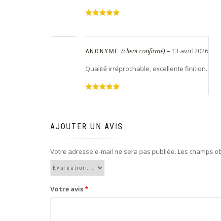
Note
5
sur
5
(client confirmé)
–
13 avril 2026
ANONYME
Qualité irréprochable, excellente finition.
Note
5
sur
5
AJOUTER UN AVIS
Votre adresse e-mail ne sera pas publiée.
Les champs ob
Votre avis
*