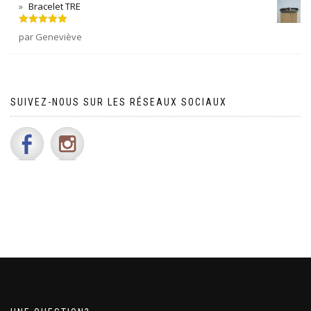
Bracelet TRE
Note
5
sur
par Geneviève
5
SUIVEZ-NOUS SUR LES RÉSEAUX SOCIAUX