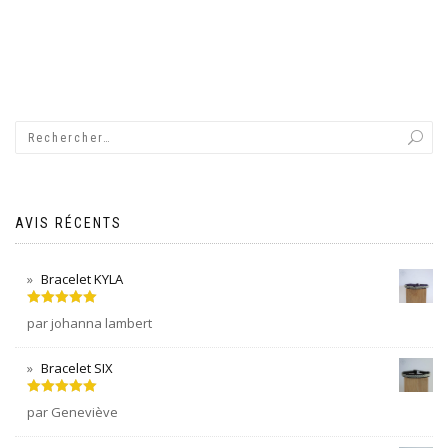
AVIS RÉCENTS
Bracelet KYLA
Note
5
sur
par johanna lambert
5
Bracelet SIX
Note
5
sur
par Geneviève
5