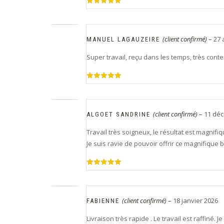
Note
5
sur
5
(client confirmé)
–
27 
MANUEL LAGAUZEIRE
Super travail, reçu dans les temps, très conte
Note
5
sur
5
(client confirmé)
–
11 dé
ALGOET SANDRINE
Travail très soigneux, le résultat est magnifiq
Je suis ravie de pouvoir offrir ce magnifique 
Note
5
sur
5
(client confirmé)
–
18 janvier 2026
FABIENNE
Livraison très rapide . Le travail est raffiné. J