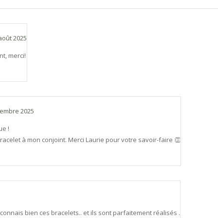
août 2025
nt, merci!
cembre 2025
ue !
bracelet à mon conjoint. Merci Laurie pour votre savoir-faire 👏
e connais bien ces bracelets.. et ils sont parfaitement réalisés .