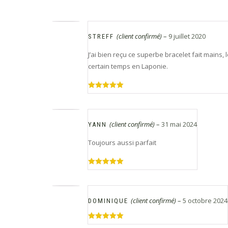
(client confirmé)
–
9 juillet 2020
STREFF
J’ai bien reçu ce superbe bracelet fait mains,
certain temps en Laponie.
Note
5
sur
5
(client confirmé)
–
31 mai 2024
YANN
Toujours aussi parfait
Note
5
sur
5
(client confirmé)
–
5 octobre 2024
DOMINIQUE
Note
5
sur