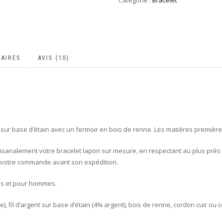
Catégorie :
Bracelet
AIRES
AVIS (10)
nt sur base d’étain avec un fermoir en bois de renne. Les matières premiè
tisanalement votre bracelet lapon sur mesure, en respectant au plus près 
de votre commande avant son expédition.
es et pour hommes.
, fil d’argent sur base d’étain (4% argent), bois de renne, cordon cuir ou c