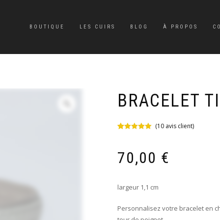
BOUTIQUE
LES CUIRS
BLOG
À PROPOS
C
BRACELET T
(
10
avis client)
Noté
10
5.00
sur 5 basé
sur
70,00
€
notations
client
largeur 1,1 cm
Personnalisez votre bracelet en ch
tour de poignet.