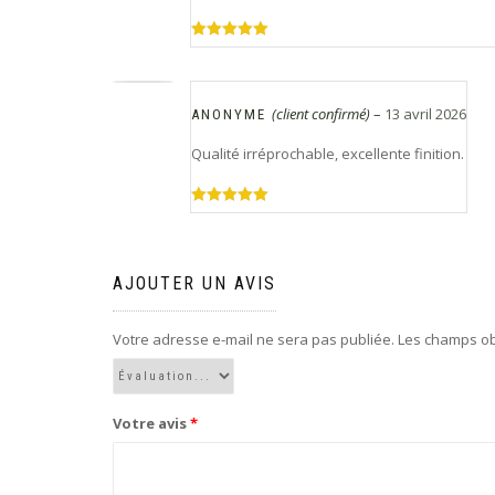
Note
5
sur
5
(client confirmé)
–
13 avril 2026
ANONYME
Qualité irréprochable, excellente finition.
Note
5
sur
5
AJOUTER UN AVIS
Votre adresse e-mail ne sera pas publiée.
Les champs ob
Votre avis
*