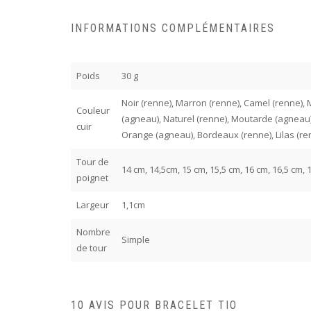
INFORMATIONS COMPLÉMENTAIRES
Poids
30 g
Noir (renne), Marron (renne), Camel (renne), Ma
Couleur
(agneau), Naturel (renne), Moutarde (agneau)
cuir
Orange (agneau), Bordeaux (renne), Lilas (ren
Tour de
14 cm, 14,5cm, 15 cm, 15,5 cm, 16 cm, 16,5 cm, 
poignet
Largeur
1,1cm
Nombre
Simple
de tour
10 AVIS POUR
BRACELET TIO