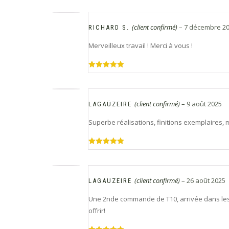
5
(client confirmé)
–
7 décembre 2
RICHARD S.
Merveilleux travail ! Merci à vous !
Note
5
sur
5
(client confirmé)
–
9 août 2025
LAGAÜZEIRE
Superbe réalisations, finitions exemplaires, m
Note
5
sur
5
(client confirmé)
–
26 août 2025
LAGAUZEIRE
Une 2nde commande de T10, arrivée dans les 
offrir!