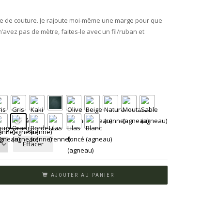
re de couture. Je rajoute moi-même une marge pour que
 n’avez pas de mètre, faites-le avec un fil/ruban et
Effacer
AJOUTER AU PANIER