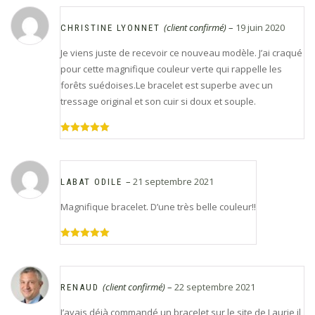
(client confirmé)
–
19 juin 2020
CHRISTINE LYONNET
Je viens juste de recevoir ce nouveau modèle. J’ai craqué
pour cette magnifique couleur verte qui rappelle les
forêts suédoises.Le bracelet est superbe avec un
tressage original et son cuir si doux et souple.
Note
5
sur
5
–
21 septembre 2021
LABAT ODILE
Magnifique bracelet. D’une très belle couleur!!
Note
5
sur
5
(client confirmé)
–
22 septembre 2021
RENAUD
J’avais déjà commandé un bracelet sur le site de Laurie il