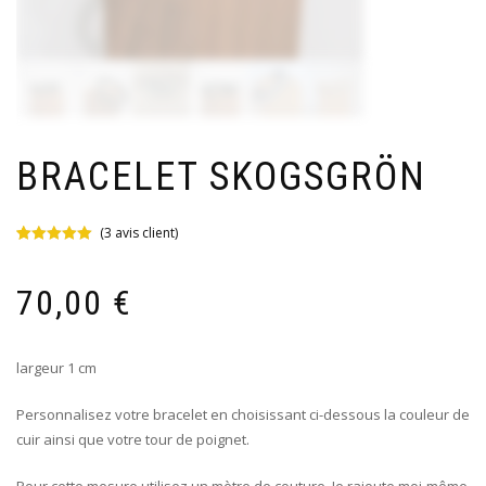
BRACELET SKOGSGRÖN
(
3
avis client)
Noté
3
5.00
sur 5 basé
sur
70,00
€
notations
client
largeur 1 cm
Personnalisez votre bracelet en choisissant ci-dessous la couleur de
cuir ainsi que votre tour de poignet.