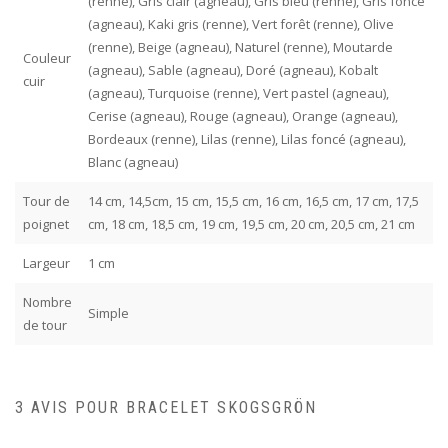
(renne), Gris clair (agneau), Gris bleu (renne), Gris foncé
(agneau), Kaki gris (renne), Vert forêt (renne), Olive
(renne), Beige (agneau), Naturel (renne), Moutarde
Couleur
(agneau), Sable (agneau), Doré (agneau), Kobalt
cuir
(agneau), Turquoise (renne), Vert pastel (agneau),
Cerise (agneau), Rouge (agneau), Orange (agneau),
Bordeaux (renne), Lilas (renne), Lilas foncé (agneau),
Blanc (agneau)
Tour de
14 cm, 14,5cm, 15 cm, 15,5 cm, 16 cm, 16,5 cm, 17 cm, 17,5
poignet
cm, 18 cm, 18,5 cm, 19 cm, 19,5 cm, 20 cm, 20,5 cm, 21 cm
Largeur
1 cm
Nombre
Simple
de tour
3 AVIS POUR
BRACELET SKOGSGRÖN