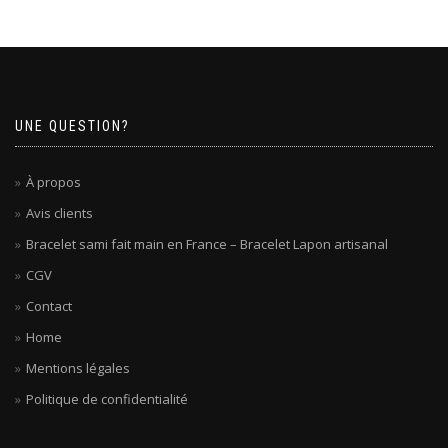
variations.
variations.
Les
Les
options
options
peuvent
peuvent
être
être
choisies
choisies
sur
UNE QUESTION?
sur
la
la
page
page
À propos
du
du
produit
Avis clients
produit
Bracelet sami fait main en France – Bracelet Lapon artisanal
CGV
Contact
Home
Mentions légales
Politique de confidentialité