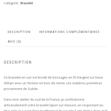
Catégorie :
Bracelet
DESCRIPTION
INFORMATIONS COMPLÉMENTAIRES
AVIS (0)
DESCRIPTION
Ce bracelet en cuir est brodé de tressages en fil d’argent sur base
d’étain avec un fermoir en bois de renne. Les matières premières
proviennent de Suède.
Dans mon atelier du sud de la France, je confectionne
artisanalement votre bracelet lapon sur mesure, en respectant au
plus près le savoir-faire traditionnel du peuple Sami. Notez donc qu’il