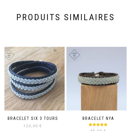
PRODUITS SIMILAIRES
BRACELET SIX 3 TOURS
BRACELET NYA
120,00
€
Note
4.75
65,00
€